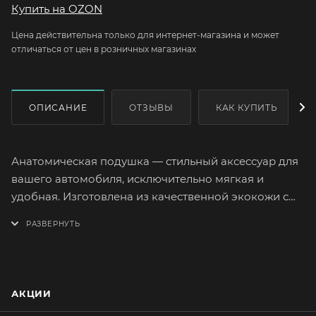
Купить на OZON
Цена действительна только для интернет-магазина и может
отличаться от цен в розничных магазинах
ОПИСАНИЕ
ОТЗЫВЫ
КАК КУПИТЬ
Анатомическая подушка — стильный аксессуар для
вашего автомобиля, исключительно мягкая и
удобная. Изготовлена из качественной экокожи с
наполнителем из пены с эффектом «памяти».
Подстраивается под форму спины и обеспечивает
дополнительную поддержку. Особенно полезна
если вы проводите много времени сидя за рулем.
АКЦИИ