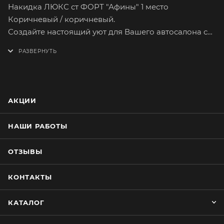
Накидка ЛЮКС ст ФОРТ "Афины" 1 место
Коричневый / коричневый.
Создайте настоящий уют для Вашего автосалона с
автонакидками ЛЮКС ст ФОРТ "Афины"
Шагните на новый уровень автомобильного
комфорта с нашими изысканными автонакидками
ЛЮКС ст ФОРТ "Афины". Эти накидки не только
преобразят интерьер Вашего автомобиля, но и
АКЦИИ
надежно защитят оригинальный салон от
повреждений и загрязнений.
НАШИ РАБОТЫ
Мы разработали накидки ЛЮКС ст ФОРТ "Афины"
специально для автомобильных сидений
ОТЗЫВЫ
стандартного размера. Их оптимальный размер
гарантирует безупречную посадку, не создавая ни
КОНТАКТЫ
малейшего дискомфорта.
Роскошный велюр Афина: мягкость и
КАТАЛОГ
долговечность в одном. Наши накидки изготовлены
из высококачественного велюра Афина, который