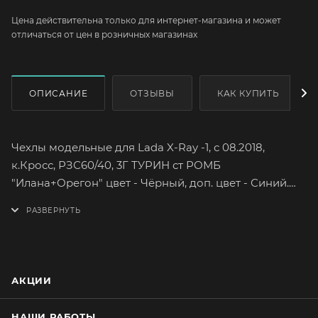
Цена действительна только для интернет-магазина и может
отличаться от цен в розничных магазинах
ОПИСАНИЕ
ОТЗЫВЫ
КАК КУПИТЬ
Чехлы модельные для Lada X-Ray -1, с 08.2018,
к.Кросс, РЗС60/40, 3Г ТУРИН ст РОМБ
"Илана+Орегон" цвет - Чёрный, доп. цвет - Синий.
Lada (ВАЗ) XRAY-1 кузов GAB комплектация Cross
Год выпуска с авг. 2018
Хэтчбек 5 дверей
Спинка заднего ряда сидений складывается в
пропорции 60/40
АКЦИИ
Руль левый
Количество мест:5
НАШИ РАБОТЫ