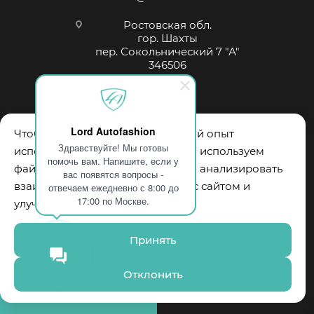
Чехол подлокотника: нет.
Отдельный бок:нет.
Ростовская обл.
гор. Шахты
пер. Сокольнический 7 "А"
346506
Всего элементов:10шт.
Lord Autofashion
Чтобы обеспечить вам наилучший опыт
Здравствуйте! Мы готовы
использования нашего сайта, мы используем
помочь вам. Напишите, если у
файлы cookie. Они помогают нам анализировать
вас появятся вопросы -
взаимодействие пользователей с сайтом и
отвечаем ежедневно с 8:00 до
2026 © "Lord Autofashion™" Авточехлы и аксессуары. Все
17:00 по Москве.
улучшать его функциональность.
права защищены.
Принять
Отклонить
ЗАКАЗАТЬ