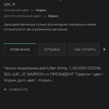
ЦЗС, 2Г
Основной цвет
—
Корич
Дополнительный цвет
—
Корич
Цена действительна только для интернет-магазина и может
отличаться от цен в розничных магазинах
ОПИСАНИЕ
ОТЗЫВЫ
КАК КУПИТЬ
Чехлы модельные для Lifan Smily -1, 05.2010-03.2016,
320, ЦЗС, 2Г БАЙРОН ст ПРЕЗИДЕНТ "Орегон" цвет -
Корич, доп. цвет - Корич.
Lifan Smily -1 поколение Кузов 320
Год выпуска 05.2010-03.2016
Хэтчбек
Спинка заднего ряда сидений цельная