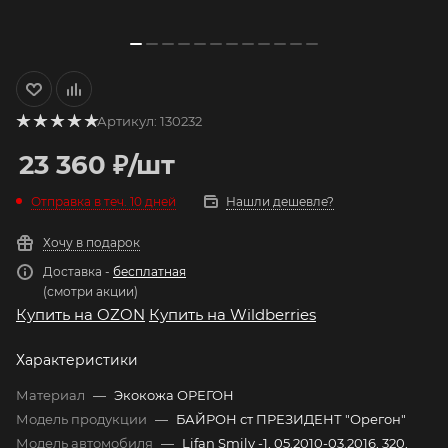
Артикул:
130232
23 360
₽
/шт
Отправка в теч. 10 дней
Нашли дешевле?
Хочу в подарок
Доставка -
бесплатная
(смотри акции)
Купить на OZON
Купить на Wildberries
Характеристики
Материал
—
Экокожа ОРЕГОН
Модель продукции
—
БАЙРОН ст ПРЕЗИДЕНТ "Орегон"
Модель автомобиля
—
Lifan Smily -1, 05.2010-03.2016, 320,