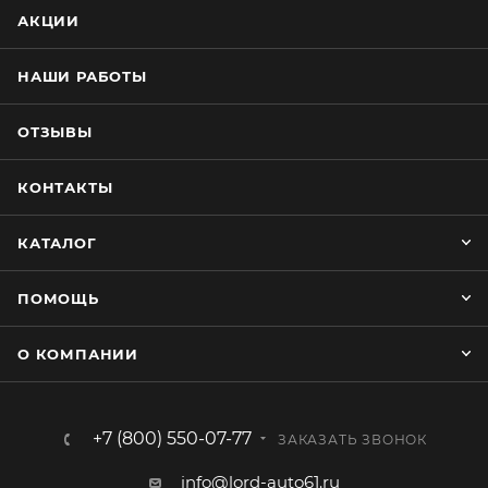
Руль левый
АКЦИИ
Количество мест:5
НАШИ РАБОТЫ
1-й ряд
ОТЗЫВЫ
Спинки переднего ряда 2шт.
КОНТАКТЫ
Сиденья переднего ряда 2шт, имеется тех. отверстие
под пластик к двери.
КАТАЛОГ
Подголовники:2шт, прямые.
Чехол подлокотника:нет
ПОМОЩЬ
2-й ряд.
О КОМПАНИИ
Спинка заднего ряда цельная 1шт, имеются тех.
отверстие под ремень безопасности.
+7 (800) 550-07-77
ЗАКАЗАТЬ ЗВОНОК
Сиденье заднего ряда цельное 1шт.
Подголовники: 2шт, Г-образные.
info@lord-auto61.ru