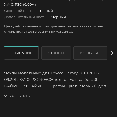
XV40, РЗС40/60+п
Основной цвет
—
Чёрный
Дополнительный цвет
—
Чёрный
Цена действительна только для интернет-магазина и может
отличаться от цен в розничных магазинах
ОПИСАНИЕ
ОТЗЫВЫ
КАК КУПИТЬ
Чехлы модельные для Toyota Camry -7, 01.2006-
09.2011, XV40, РЗС40/60+подлок.+отдел.бок, 3Г
БАЙРОН ст БАЙРОН "Орегон" цвет - Чёрный, доп.
цвет - Чёрный.
Toyota Camry-7 кузов XV40
Год выпуска янв. 2006-сен. 2011
Седан 4 двери