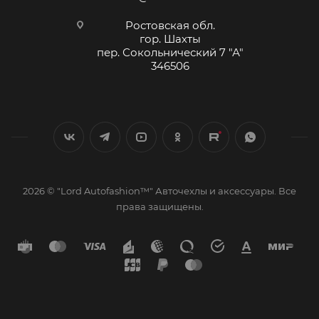
технологические молнии под подлокотник.
Сиденье заднего ряда цельное 1 шт.
Ростовская обл.
гор. Шахты
Подголовники:3шт, Г-образные.
пер. Сокольнический 7 "А"
Чехол подлокотника:1шт.
346506
Отдельный бок:2шт.
Всего элементов:15шт.
2026 © "Lord Autofashion™" Авточехлы и аксессуары. Все
права защищены.