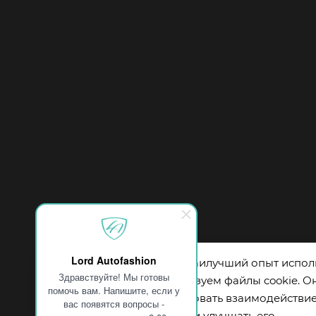
Lord Autofashion
Чтобы обеспечить вам наилучший опыт испол
Здравствуйте! Мы готовы
нашего сайта, мы используем файлы cookie. О
помочь вам. Напишите, если у
помогают нам анализировать взаимодействи
вас появятся вопросы -
пользователей с сайтом и улучшать его