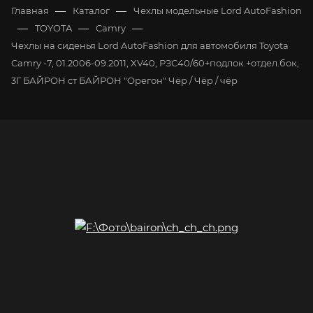
—
—
Главная
Каталог
Чехлы модельные Lord AutoFashion
—
—
—
TOYOTA
Camry
Чехлы на сиденья Lord AutoFashion для автомобиля Toyota
Camry -7, 01.2006-09.2011, XV40, РЗС40/60+подлок.+отдел.бок,
3Г БАЙРОН ст БАЙРОН "Орегон" Чёр / Чёр / чёр