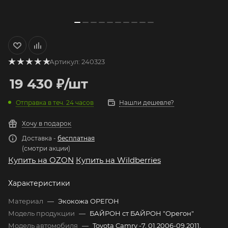
Артикул:
240323
19 430
₽
/шт
Отправка в теч. 24 часов
Нашли дешевле?
Хочу в подарок
Доставка -
бесплатная
(смотри акции)
Купить на OZON
Купить на Wildberries
Характеристики
Материал
—
Экокожа ОРЕГОН
Модель продукции
—
БАЙРОН ст БАЙРОН "Орегон"
Модель автомобиля
—
Toyota Camry -7, 01.2006-09.2011,