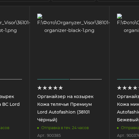
озырек
Органайзер на козырек
Органайз
 ВС Lord
Кожа телячья Премиум
Кожа мик
Lord Autofashion (38101
Autofashi
Чёрный)
Бежевый
часов
Отправка в теч. 24 часов
Отправка 
Арт.: 900385
Арт.: 90037