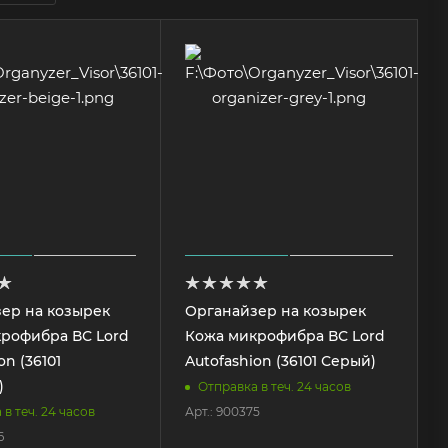
ер на козырек
Органайзер на козырек
рофибра ВС Lord
Кожа микрофибра ВС Lord
on (36101
Autofashion (36101 Серый)
)
Отправка в теч. 24 часов
Арт.: 900375
в теч. 24 часов
6