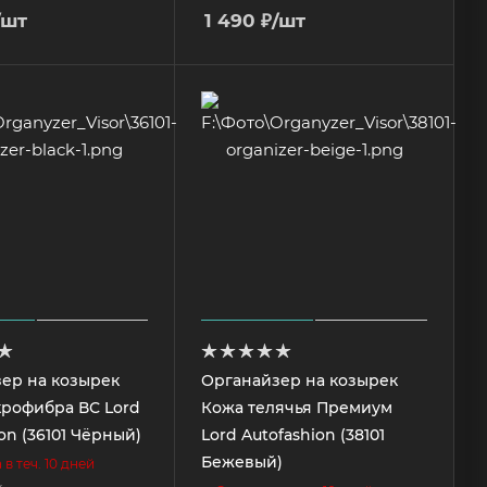
/шт
1 490
₽
/шт
ер на козырек
Органайзер на козырек
рофибра ВС Lord
Кожа телячья Премиум
on (36101 Чёрный)
Lord Autofashion (38101
Бежевый)
в теч. 10 дней