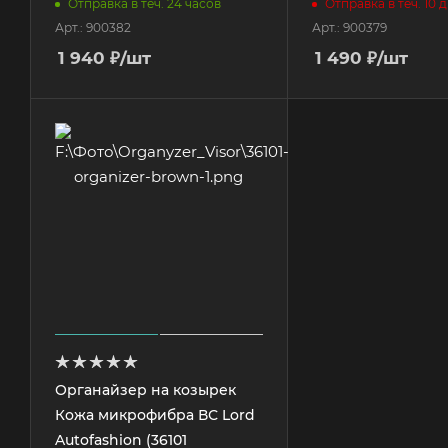
Отправка в теч. 24 часов
Отправка в теч. 10 
Арт.: 900382
Арт.: 900379
1 940
₽
/шт
1 490
₽
/шт
Органайзер на козырек
Кожа микрофибра ВС Lord
Autofashion (36101