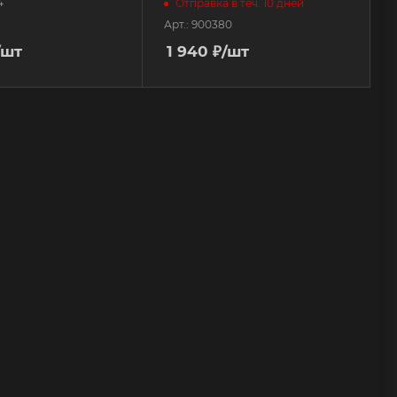
4
Отправка в теч. 10 дней
Арт.: 900380
/шт
1 940
₽
/шт