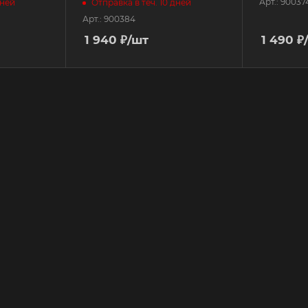
Арт.: 90037
дней
Отправка в теч. 10 дней
Арт.: 900384
1 940
₽
/шт
1 490
₽