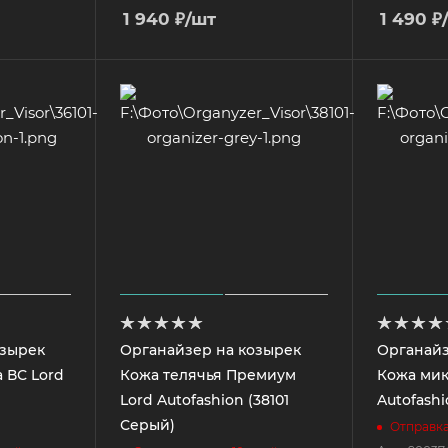
1 940
₽
/шт
1 490
₽
озырек
Органайзер на козырек
Органайз
 ВС Lord
Кожа телячья Премиум
Кожа мик
Lord Autofashion (38101
Autofashi
Серый)
Отправка 